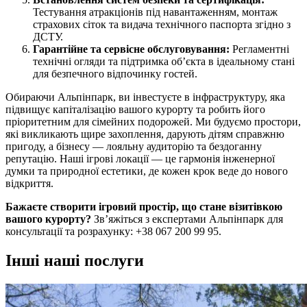
Тестування атракціонів під навантаженням, монтаж
страхових сіток та видача технічного паспорта згідно з
ДСТУ.
Гарантійне та сервісне обслуговування:
Регламентні
технічні огляди та підтримка об’єкта в ідеальному стані
для безпечного відпочинку гостей.
Обираючи Альпінпарк, ви інвестуєте в інфраструктуру, яка
підвищує капіталізацію вашого курорту та робить його
пріоритетним для сімейних подорожей. Ми будуємо простори,
які викликають щире захоплення, дарують дітям справжню
пригоду, а бізнесу — лояльну аудиторію та бездоганну
репутацію. Наші ігрові локації — це гармонія інженерної
думки та природної естетики, де кожен крок веде до нового
відкриття.
Бажаєте створити ігровий простір, що стане візитівкою
вашого курорту?
Зв’яжіться з експертами Альпінпарк для
консультації та розрахунку: +38 067 200 99 95.
Інші наші послуги