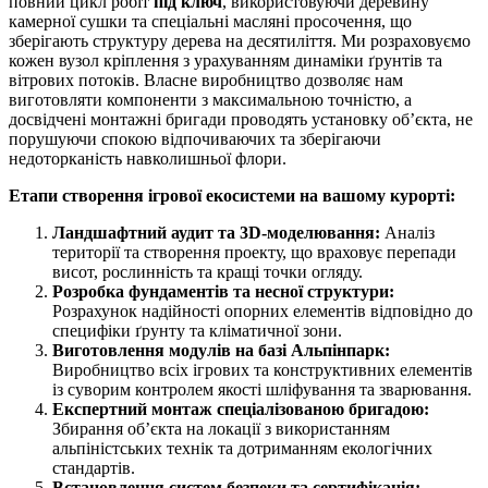
повний цикл робіт
під ключ
, використовуючи деревину
камерної сушки та спеціальні масляні просочення, що
зберігають структуру дерева на десятиліття. Ми розраховуємо
кожен вузол кріплення з урахуванням динаміки ґрунтів та
вітрових потоків. Власне виробництво дозволяє нам
виготовляти компоненти з максимальною точністю, а
досвідчені монтажні бригади проводять установку об’єкта, не
порушуючи спокою відпочиваючих та зберігаючи
недоторканість навколишньої флори.
Етапи створення ігрової екосистеми на вашому курорті:
Ландшафтний аудит та 3D-моделювання:
Аналіз
території та створення проекту, що враховує перепади
висот, рослинність та кращі точки огляду.
Розробка фундаментів та несної структури:
Розрахунок надійності опорних елементів відповідно до
специфіки ґрунту та кліматичної зони.
Виготовлення модулів на базі Альпінпарк:
Виробництво всіх ігрових та конструктивних елементів
із суворим контролем якості шліфування та зварювання.
Експертний монтаж спеціалізованою бригадою:
Збирання об’єкта на локації з використанням
альпіністських технік та дотриманням екологічних
стандартів.
Встановлення систем безпеки та сертифікація: