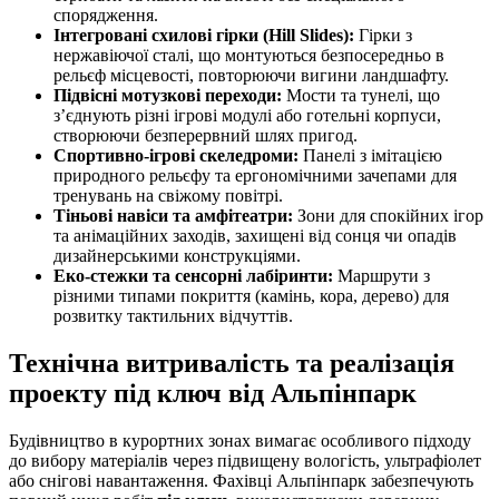
спорядження.
Інтегровані схилові гірки (Hill Slides):
Гірки з
нержавіючої сталі, що монтуються безпосередньо в
рельєф місцевості, повторюючи вигини ландшафту.
Підвісні мотузкові переходи:
Мости та тунелі, що
з’єднують різні ігрові модулі або готельні корпуси,
створюючи безперервний шлях пригод.
Спортивно-ігрові скеледроми:
Панелі з імітацією
природного рельєфу та ергономічними зачепами для
тренувань на свіжому повітрі.
Тіньові навіси та амфітеатри:
Зони для спокійних ігор
та анімаційних заходів, захищені від сонця чи опадів
дизайнерськими конструкціями.
Еко-стежки та сенсорні лабіринти:
Маршрути з
різними типами покриття (камінь, кора, дерево) для
розвитку тактильних відчуттів.
Технічна витривалість та реалізація
проекту під ключ від Альпінпарк
Будівництво в курортних зонах вимагає особливого підходу
до вибору матеріалів через підвищену вологість, ультрафіолет
або снігові навантаження. Фахівці Альпінпарк забезпечують