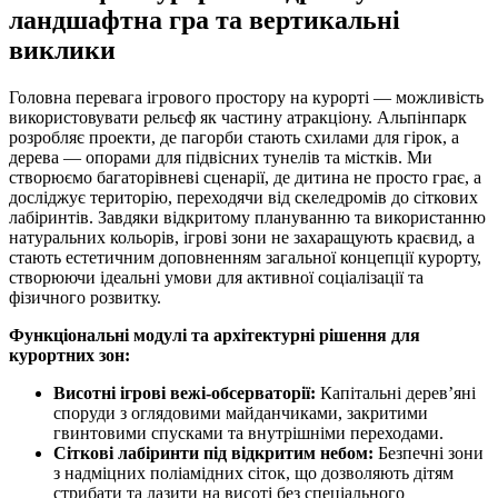
ландшафтна гра та вертикальні
виклики
Головна перевага ігрового простору на курорті — можливість
використовувати рельєф як частину атракціону. Альпінпарк
розробляє проекти, де пагорби стають схилами для гірок, а
дерева — опорами для підвісних тунелів та містків. Ми
створюємо багаторівневі сценарії, де дитина не просто грає, а
досліджує територію, переходячи від скеледромів до сіткових
лабіринтів. Завдяки відкритому плануванню та використанню
натуральних кольорів, ігрові зони не захаращують краєвид, а
стають естетичним доповненням загальної концепції курорту,
створюючи ідеальні умови для активної соціалізації та
фізичного розвитку.
Функціональні модулі та архітектурні рішення для
курортних зон:
Висотні ігрові вежі-обсерваторії:
Капітальні дерев’яні
споруди з оглядовими майданчиками, закритими
гвинтовими спусками та внутрішніми переходами.
Сіткові лабіринти під відкритим небом:
Безпечні зони
з надміцних поліамідних сіток, що дозволяють дітям
стрибати та лазити на висоті без спеціального