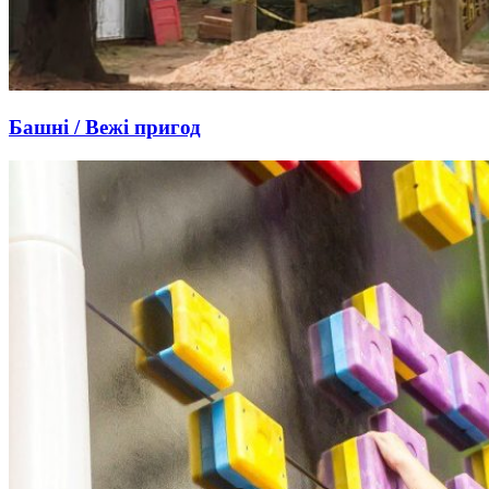
Башні / Вежі пригод