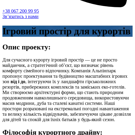
+38 067 200 99 95
Зв’язатись з нами
Ігровий простір для курортів
Опис проекту:
Для сучасного курорту ігровий простір — це не просто
майданчик, а стратегічний об’єкт, що визначає рівень
комфорту сімейного відпочинку. Компанія Альпінпарк
пропонує проектування та будівництво масштабних ігрових
зон
від і до
, інтегруючи їх у ландшафти гірськолижних
резортів, прибережних комплексів та заміських еко-готелів.
Ми створюємо архітектурні форми, що стають природним
продовженням навколишнього середовища, використовуючи
масив модрини, дуба та сталеві канатні системи. Наші
простори розраховані на екстремальні погодні навантаження
та велику кількість відвідувачів, забезпечуючи цікаве дозвілля
для дітей та спокій для їхніх батьків у будь-який сезон.
Філософія курортного драйву: