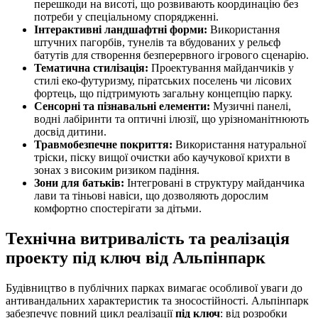
перешкоди на висоті, що розвивають координацію без
потреби у спеціальному спорядженні.
Інтерактивні ландшафтні форми:
Використання
штучних пагорбів, тунелів та вбудованих у рельєф
батутів для створення безперервного ігрового сценарію.
Тематична стилізація:
Проектування майданчиків у
стилі еко-футуризму, піратських поселень чи лісових
фортець, що підтримують загальну концепцію парку.
Сенсорні та пізнавальні елементи:
Музичні панелі,
водні лабіринти та оптичні ілюзії, що урізноманітнюють
досвід дитини.
Травмобезпечне покриття:
Використання натуральної
тріски, піску вищої очистки або каучукової крихти в
зонах з високим ризиком падіння.
Зони для батьків:
Інтегровані в структуру майданчика
лави та тіньові навіси, що дозволяють дорослим
комфортно спостерігати за дітьми.
Технічна витривалість та реалізація
проекту під ключ від Альпінпарк
Будівництво в публічних парках вимагає особливої уваги до
антивандальних характеристик та зносостійності. Альпінпарк
забезпечує повний цикл реалізації
під ключ
: від розробки