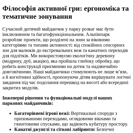
Філософія активної гри: ергономіка та
тематичне зонування
Сучасний дитячий майданчик у парку розваг має бути
інклюзивним та багатофункціональним. Альпінпарк
розробляє проекти, що розділені на зони за віковими
категоріями та типами активності: від спокійних сенсорних
зон для малюків до екстремальних веж та канатних переходів
для підлітків. Ми використовуємо екологічну деревину
(модрину, дуб, акацію), яка пройшла глибоку обробку, що
робить конструкції приємними на дотик та надзвичайно
довговічними. Наші майданчики стимулюють не лише м’язи,
а й когнітивні здібності, пропонуючи дітям вирішувати логічні
завдання під час подолання перешкод на висоті або всередині
закритих модулів.
Інженерні рішення та функціональні модулі наших
паркових майданчиків:
Багаторівневі ігрові вежі:
Вертикальні споруди з
прихованими переходами, оглядовими вікнами та
гвинтовими спусками, що задіюють кубатуру простору.
Канатні джунглі та сіткові лабіринти:
Безпечні