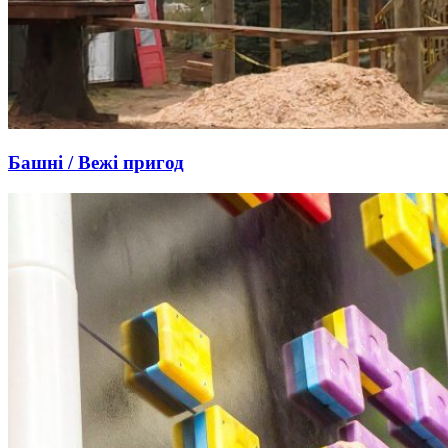
Башні / Вежі пригод