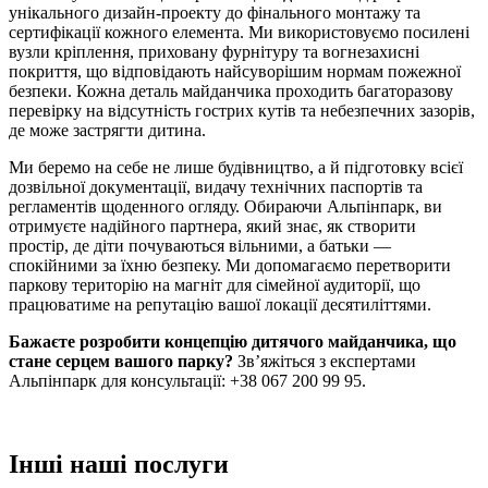
унікального дизайн-проекту до фінального монтажу та
сертифікації кожного елемента. Ми використовуємо посилені
вузли кріплення, приховану фурнітуру та вогнезахисні
покриття, що відповідають найсуворішим нормам пожежної
безпеки. Кожна деталь майданчика проходить багаторазову
перевірку на відсутність гострих кутів та небезпечних зазорів,
де може застрягти дитина.
Ми беремо на себе не лише будівництво, а й підготовку всієї
дозвільної документації, видачу технічних паспортів та
регламентів щоденного огляду. Обираючи Альпінпарк, ви
отримуєте надійного партнера, який знає, як створити
простір, де діти почуваються вільними, а батьки —
спокійними за їхню безпеку. Ми допомагаємо перетворити
паркову територію на магніт для сімейної аудиторії, що
працюватиме на репутацію вашої локації десятиліттями.
Бажаєте розробити концепцію дитячого майданчика, що
стане серцем вашого парку?
Зв’яжіться з експертами
Альпінпарк для консультації: +38 067 200 99 95.
Інші наші послуги