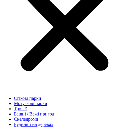
Сіткові парки
Мотузкові парки
Тролеї
Башні / Вежі пригод
Скеледроми
Будинки на деревах