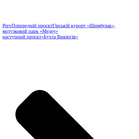
Prev
Попередній проєкт
Гірській курорт «Шимбулак»,
мотузковий парк «Медеу»
наступний проєкт
«Бухта Викінгів»