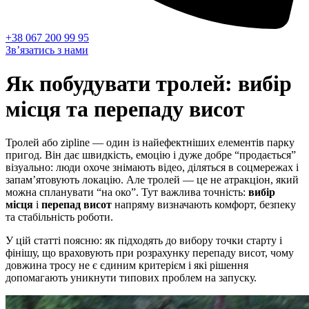
+38 067 200 99 95
Зв’язатись з нами
Як побудувати тролей: вибір
місця та перепаду висот
Тролей або zipline — один із найефектніших елементів парку
пригод. Він дає швидкість, емоцію і дуже добре “продається”
візуально: люди охоче знімають відео, діляться в соцмережах і
запам’ятовують локацію. Але тролей — це не атракціон, який
можна спланувати “на око”. Тут важлива точність:
вибір
місця
і
перепад висот
напряму визначають комфорт, безпеку
та стабільність роботи.
У цій статті поясню: як підходять до вибору точки старту і
фінішу, що враховують при розрахунку перепаду висот, чому
довжина тросу не є єдиним критерієм і які рішення
допомагають уникнути типових проблем на запуску.