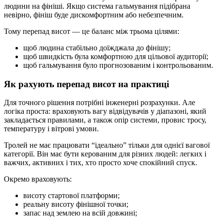
людини на фініші. Якщо система гальмування підібрана
невірно, фініш буде дискомфортним або небезпечним.
Тому перепад висот — це баланс між трьома цілями:
щоб людина стабільно доїжджала до фінішу;
щоб швидкість була комфортною для цільової аудиторії;
щоб гальмування було прогнозованим і контрольованим.
Як рахують перепад висот на практиці
Для точного рішення потрібні інженерні розрахунки. Але
логіка проста: враховують вагу відвідувачів у діапазоні, який
закладається правилами, а також опір системи, провис тросу,
температуру і вітрові умови.
Тролей не має працювати “ідеально” тільки для однієї вагової
категорії. Він має бути керованим для різних людей: легких і
важчих, активних і тих, хто просто хоче спокійний спуск.
Окремо враховують:
висоту стартової платформи;
реальну висоту фінішної точки;
запас над землею на всій довжині;