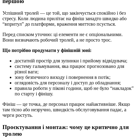
першою
Успішний тролей — це той, що закінчується спокійно і без
стресу. Коли людина прилітає на фініш занадто швидко або
“впритул” до платформи, враження миттєво псується.
Перед списком уточню: ці елементи не є опціональними.
Вони визначають робочий тролей, а не просто трос.
Що потрібно продумати у фінішній зоні:
достатній простір для зупинки і прийому відвідувача;
систему гальмування, яка працює прогнозовано для
різної ваги;
зону безпечного виходу і повернення в потік;
оглядовість для персоналу і доступ до обладнання;
правила роботи у пікові години, щоб не було “накладок”
по старту і фінішу.
Фініш — це точка, де персонал працює найактивніше. Якщо
там тісно або незручно, швидкість обслуговування падає, а
черги ростуть.
Проєктування і монтаж: чому це критично для
тролею