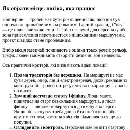
Як обрати місце: логіка, яка працює
Найперше — тролей має бути розміщений так, щоб він був
одночасно привабливим і керованим. Гарний краєвид і “вау”
— це плюс, але якщо старт і фініш незручні для персоналу або
зона приземлення перетинається з пішохідними маршрутами,
проєкт швидко стане проблемним.
Вибір місця зазвичай починають з оцінки трьох речей: рельєф,
трафік людей і можливість створити безпечні зони навколо.
Ось практичні критерії, які визначають вдалі локації:
Пряма траєкторія без перешкод.
На маршруті не має
бути дерев, опор, ліній електропередач, дахів, рекламних
конструкцій. Тролей потребує чистого коридору і запасів
по висоті.
Зручний доступ до старту і фінішу.
Люди мають
піднятися на старт без складних маршрутів, а після
фінішу — швидко повернутися до входу або черги.
Якщо після спуску треба довго йти по багнюці або
крутим схилом, частина клієнтів відмовляється ще до
покупки.
Оглядовість і контроль.
Персонал має бачити стартову