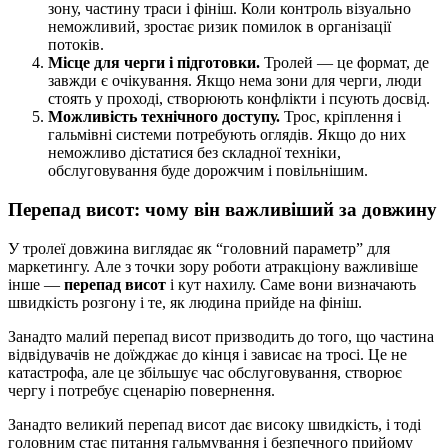
зону, частину траси і фініш. Коли контроль візуально
неможливий, зростає ризик помилок в організації
потоків.
Місце для черги і підготовки.
Тролей — це формат, де
завжди є очікування. Якщо нема зони для черги, люди
стоять у проході, створюють конфлікти і псують досвід.
Можливість технічного доступу.
Трос, кріплення і
гальмівні системи потребують оглядів. Якщо до них
неможливо дістатися без складної техніки,
обслуговування буде дорожчим і повільнішим.
Перепад висот: чому він важливіший за довжину
У тролеї довжина виглядає як “головний параметр” для
маркетингу. Але з точки зору роботи атракціону важливіше
інше —
перепад висот
і кут нахилу. Саме вони визначають
швидкість розгону і те, як людина прийде на фініш.
Занадто малий перепад висот призводить до того, що частина
відвідувачів не доїжджає до кінця і зависає на тросі. Це не
катастрофа, але це збільшує час обслуговування, створює
чергу і потребує сценарію повернення.
Занадто великий перепад висот дає високу швидкість, і тоді
головним стає питання гальмування і безпечного прийому