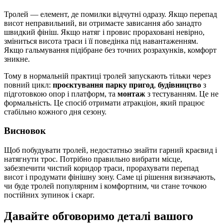
Тролей — елемент, де помилки відчутні одразу. Якщо перепад
висот неправильний, ви отримаєте зависання або занадто
швидкий фініш. Якщо натяг і провис прораховані невірно,
зміниться висота траси і її поведінка під навантаженням.
Якщо гальмування підібране без точних розрахунків, комфорт
зникне.
Тому в нормальній практиці тролей запускають тільки через
повний цикл:
проєктування парку пригод
,
будівництво
з
підготовкою опор і платформ, та
монтаж
з тестуванням. Це не
формальність. Це спосіб отримати атракціон, який працює
стабільно кожного дня сезону.
Висновок
Щоб побудувати тролей, недостатньо знайти гарний краєвид і
натягнути трос. Потрібно правильно вибрати місце,
забезпечити чистий коридор траси, прорахувати перепад
висот і продумати фінішну зону. Саме ці рішення визначають,
чи буде тролей популярним і комфортним, чи стане точкою
постійних зупинок і скарг.
Давайте обговоримо деталі вашого