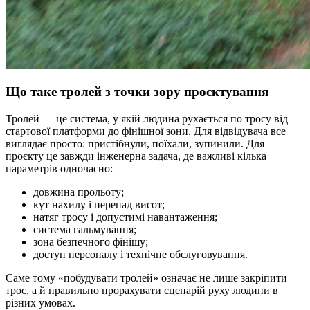
Що таке тролей з точки зору проєктування
Тролей — це система, у якій людина рухається по тросу від
стартової платформи до фінішної зони. Для відвідувача все
виглядає просто: пристібнули, поїхали, зупинили. Для
проєкту це завжди інженерна задача, де важливі кілька
параметрів одночасно:
довжина прольоту;
кут нахилу і перепад висот;
натяг тросу і допустимі навантаження;
система гальмування;
зона безпечного фінішу;
доступ персоналу і технічне обслуговування.
Саме тому «побудувати тролей» означає не лише закріпити
трос, а й правильно прорахувати сценарій руху людини в
різних умовах.