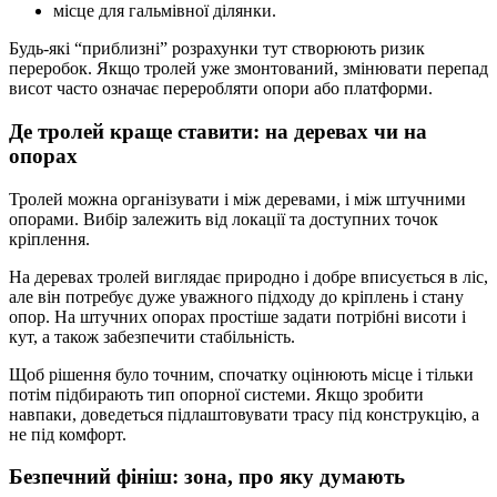
місце для гальмівної ділянки.
Будь-які “приблизні” розрахунки тут створюють ризик
переробок. Якщо тролей уже змонтований, змінювати перепад
висот часто означає переробляти опори або платформи.
Де тролей краще ставити: на деревах чи на
опорах
Тролей можна організувати і між деревами, і між штучними
опорами. Вибір залежить від локації та доступних точок
кріплення.
На деревах тролей виглядає природно і добре вписується в ліс,
але він потребує дуже уважного підходу до кріплень і стану
опор. На штучних опорах простіше задати потрібні висоти і
кут, а також забезпечити стабільність.
Щоб рішення було точним, спочатку оцінюють місце і тільки
потім підбирають тип опорної системи. Якщо зробити
навпаки, доведеться підлаштовувати трасу під конструкцію, а
не під комфорт.
Безпечний фініш: зона, про яку думають