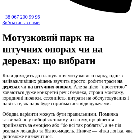
+38 067 200 99 95
Зв’язатись з нами
Мотузковий парк на
штучних опорах чи на
деревах: що вибрати
Коли доходить до планування мотузкового парку, одне з
найважливіших рішень звучить просто: робити траси
на
деревах
чи
на штучних опорах
. Але за цією “простотою”
ховаються дуже конкретні речі: безпека, строки монтажу,
юридичні нюанси, сезонність, витрати на обслуговування і
навіть те, як парк буде сприйматися відвідувачами.
Обидва варіанти можуть бути правильними. Помилка
зазвичай не у виборі як такому, а в тому, що рішення
приймають за емоцією або “бо всі так роблять”, а не під
реальну локацію та бізнес-модель. Нижче — чітка логіка, яка
допоможе визначитися.