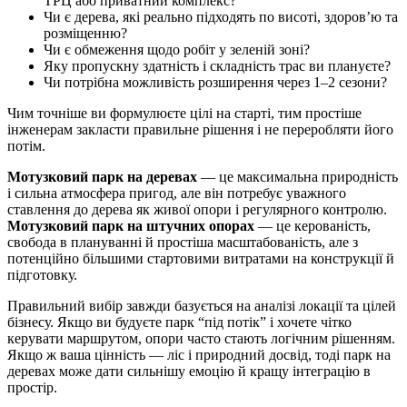
ТРЦ або приватний комплекс?
Чи є дерева, які реально підходять по висоті, здоров’ю та
розміщенню?
Чи є обмеження щодо робіт у зеленій зоні?
Яку пропускну здатність і складність трас ви плануєте?
Чи потрібна можливість розширення через 1–2 сезони?
Чим точніше ви формулюєте цілі на старті, тим простіше
інженерам закласти правильне рішення і не переробляти його
потім.
Мотузковий парк на деревах
— це максимальна природність
і сильна атмосфера пригод, але він потребує уважного
ставлення до дерева як живої опори і регулярного контролю.
Мотузковий парк на штучних опорах
— це керованість,
свобода в плануванні й простіша масштабованість, але з
потенційно більшими стартовими витратами на конструкції й
підготовку.
Правильний вибір завжди базується на аналізі локації та цілей
бізнесу. Якщо ви будуєте парк “під потік” і хочете чітко
керувати маршрутом, опори часто стають логічним рішенням.
Якщо ж ваша цінність — ліс і природний досвід, тоді парк на
деревах може дати сильнішу емоцію й кращу інтеграцію в
простір.