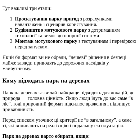
Тут важливі три етапи:
Проєктування парку пригод
з розрахунками
навантажень і сценаріїв користування.
Будівництво мотузкового парку
з дотриманням
технології та вимог до опорної системи.
Монтаж мотузкового парку
з тестуванням і перевіркою
перед запуском.
Який би формат ви не обрали, “дешеві” рішення в безпеці
майже завжди приводять до дорожчих наслідків у
майбутньому.
Кому підходить парк на деревах
Парк на деревах зазвичай найкраще підходить для локацій, де
природа — головна цінність. Якщо люди їдуть до вас саме “в
ліс”, тоді природний формат підсилює враження і підвищує
привабливість.
Перед списком уточню: ці критерії не “в загальному”, а саме
ті, які впливають на реалізацію і подальшу експлуатацію.
Парк на деревах варто обирати, якщо: