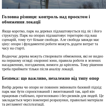
Головна різниця: контроль над проєктом і
обмеження локації
Якщо коротко, парк на деревах підлаштовується під ліс і його
структуру. Парк на опорах підлаштовує територію під ваш
сценарій, тому тут більше свободи. Але свобода завжди має
ціну: опори і фундаментні роботи можуть додати витрат та
часу на старті.
Водночас дерева можуть створювати обмеження, які не видно
на першому огляді: охоронні зони, правила роботи в зелених
насадженнях, погодження, вимоги до кріплень. Тому рішення
треба приймати тільки після аналізу локації.
Безпека: що важливо, незалежно від типу опор
Вибір дерева чи опори не повинен змінювати базовий підхід:
парк має бути спроєктований і змонтований так, щоб він
працював стабільно, прогнозовано і без ризиків для людей. Це
закладається через інженерні розрахунки, правильні матеріали
та регламент експлуатації.