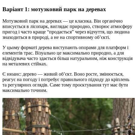
Варіант 1: мотузковий парк на деревах
Мотузковий парк на деревах — це класика. Він органічно
вписується в лісопарк, виглядає природно, створює атмосферу
пригод і часто краще “продається” через відчуття, що людина
знаходиться в природі, а не на спортивному об’єкті.
У цьому форматі дерева виступають опорами для платформ і
елементів трас. Візуально це максимально природно, а для
відвідувача часто здається більш натуральним, ніж конструкція
на металевих стійках.
Є нюанс: дерево — живий об’єкт. Воно росте, змінюється,
реагує на погоду і потребує правильного підходу до кріплень
та регулярних оглядів. Саме тому проєктування тут має бути
максимально точним.