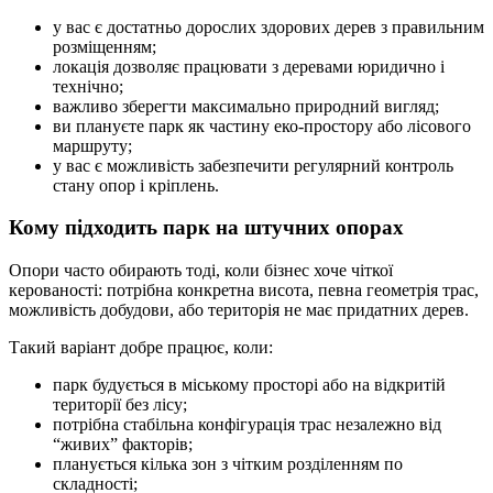
у вас є достатньо дорослих здорових дерев з правильним
розміщенням;
локація дозволяє працювати з деревами юридично і
технічно;
важливо зберегти максимально природний вигляд;
ви плануєте парк як частину еко-простору або лісового
маршруту;
у вас є можливість забезпечити регулярний контроль
стану опор і кріплень.
Кому підходить парк на штучних опорах
Опори часто обирають тоді, коли бізнес хоче чіткої
керованості: потрібна конкретна висота, певна геометрія трас,
можливість добудови, або територія не має придатних дерев.
Такий варіант добре працює, коли:
парк будується в міському просторі або на відкритій
території без лісу;
потрібна стабільна конфігурація трас незалежно від
“живих” факторів;
планується кілька зон з чітким розділенням по
складності;