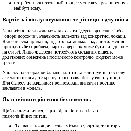
потрібен прогнозований процес монтажу і розширення в
майбутньому.
Вартість і обслуговування: де різниця відчутніша
За вартістю не завжди можна сказати “дерева дешевше” або
“опори дорожче”. Реальність залежить від конкретної локації.
Якщо дерева придатні, підготовка мінімальна, а погодження
проходять без проблем, парк на деревах може бути вигіднішим
на старті. Якщо ж дерева потребують складних рішень,
додаткових обмежень і посиленого контролю, бюджет може
зрости.
У парку на опорах ви більше платите за конструкції й основу,
але часто отримуєте кращу прогнозованість у експлуатації.
Для бізнесу це важливо: прогнозовані витрати простіше
закладати в модель.
Як прийняти рішення без помилок
Щоб не помилитися, варто відповісти на кілька
прямолінійних питань:
Яка ваша локація: лісова, міська, курортна, територія